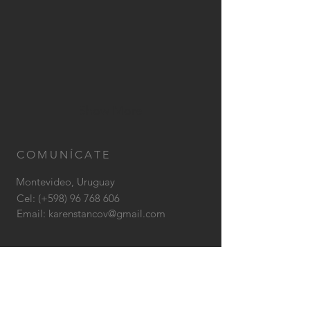
Show More
COMUNÍCATE
Montevideo, Uruguay
Cel: (+598)
96 768 606
Email:
karenstancov@gmail.com
CONTÁCTANOS: