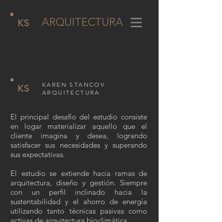
ARQUITECTURA
KS
KAREN STANCOV
KS
ARQUITECTURA
El principal desafío del estudio consiste
en logar materializar aquello que el
cliente imagina y desea, logrando
satisfacer sus necesidades y superando
sus expectativas.
El estudio se extiende hacia ramas de
arquitectura, diseño y gestión. Siempre
con un perfil inclinado hacia la
sustentabilidad y el ahorro de energía
utilizando tanto técnicas pasivas como
activas de arquitectura bioclimática.