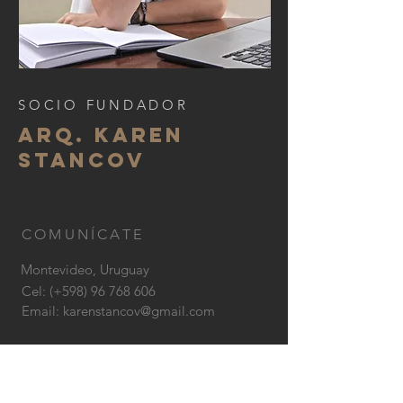
SOCIO FUNDADOR
Arq. KAren
STancov
COMUNÍCATE
Montevideo, Uruguay
Cel: (+598)
96 768 606
Email:
karenstancov@gmail.com
CONTÁCTANOS: