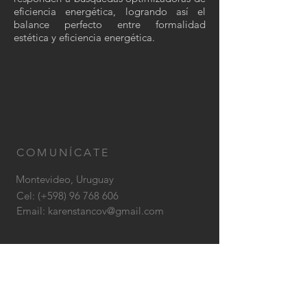
eficiencia energética, logrando así el
balance perfecto entre formalidad
estética y eficiencia energética.
COMUNÍCATE
Montevideo, Uruguay
Cel: (+598)
96 768 606
Email:
karenstancov@gmail.com
CONTÁCTANOS: