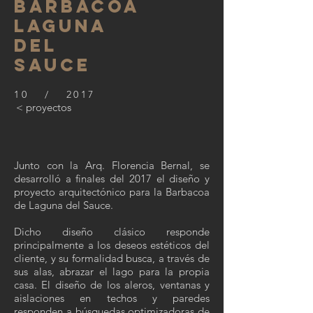
BARBACOA
LAGUNA
DEL
SAUCE
10 / 2017
< proyectos
Junto con la Arq. Florencia Bernal, se
desarrolló a finales del 2017 el diseño y
proyecto arquitectónico para la Barbacoa
de Laguna del Sauce.
Dicho diseño clásico responde
principalmente a los deseos estéticos del
cliente, y su formalidad busca, a través de
sus alas, abrazar el lago para la propia
casa. El diseño de los aleros, ventanas y
aislaciones en techos y paredes
responden a búsquedas optimizadoras de